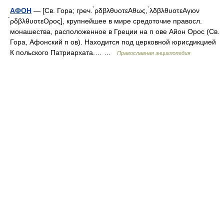
АФОН
— [Св. Гора; греч. ̀ρδβλθυοτεΑθως, ̀λδβλθυοτεΑγιον
̀ρδβλθυοτεΟρος], крупнейшее в мире средоточие правосл.
монашества, расположенное в Греции на п ове Айон Орос (Св.
Гора, Афонский п ов). Находится под церковной юрисдикцией
К польского Патриархата.… …
Православная энциклопедия