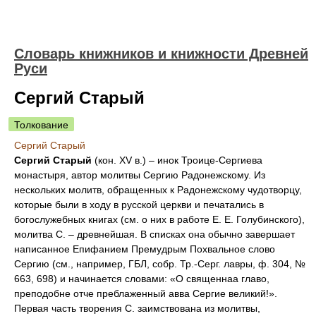
Словарь книжников и книжности Древней
Руси
Сергий Старый
Толкование
Сергий Старый
Сергий Старый
(кон. XV в.) – инок Троице-Сергиева
монастыря, автор молитвы Сергию Радонежскому. Из
нескольких молитв, обращенных к Радонежскому чудотворцу,
которые были в ходу в русской церкви и печатались в
богослужебных книгах (см. о них в работе Е. Е. Голубинского),
молитва С. – древнейшая. В списках она обычно завершает
написанное Епифанием Премудрым Похвальное слово
Сергию (см., например, ГБЛ, собр. Тр.-Серг. лавры, ф. 304, №
663, 698) и начинается словами: «О священнаа главо,
преподобне отче преблаженный авва Сергие великий!».
Первая часть творения С. заимствована из молитвы,