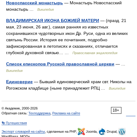
Новоспасский монастырь
— Монастырь Новоспасский
монастырь …
Википедия
ВЛАДИМИРСКАЯ ИКОНА БОЖИЕЙ МАТЕРИ
— (празд. 21
мая, 23 июня, 26 авг.), самая ранняя из известных
сохранившихся чудотворных икон Др. Руси, одна из великих
святынь России. История ее почитания, подробно
зафиксированная в летописях и сказаниях, отличается
глубокой духовной связью… …
Православная энциклопедия
Список епископов Русской православной церкви
— …
Википедия
Единоверие
— Бывший единоверческий храм свт. Николы на
Рогожском кладбище (ныне принадлежит РПЦ …
Википедия
© Академик, 2000-2026
18+
Обратная связь:
Техподдержка
,
Реклама на сайте
👣 Путешествия
Экспорт словарей на сайты
, сделанные на PHP,
Joomla,
Drupal,
WordPress, MODx.