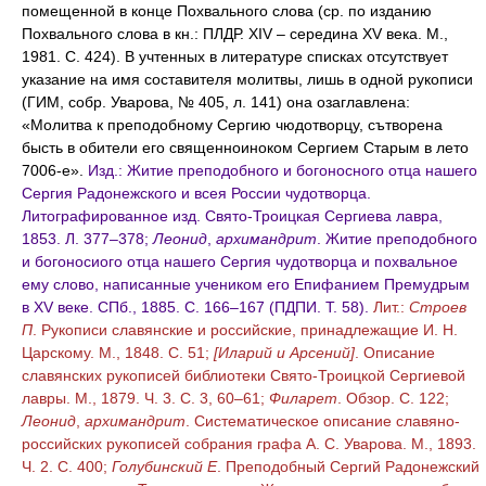
помещенной в конце Похвального слова (ср. по изданию
Похвального слова в кн.: ПЛДР. XIV – середина XV века. М.,
1981. С. 424). В учтенных в литературе списках отсутствует
указание на имя составителя молитвы, лишь в одной рукописи
(ГИМ, собр. Уварова, № 405, л. 141) она озаглавлена:
«Молитва к преподобному Сергию чюдотворцу, сътворена
бысть в обители его священноиноком Сергием Старым в лето
7006-е».
Изд.: Житие преподобного и богоносного отца нашего
Сергия Радонежского и всея России чудотворца.
Литографированное изд. Свято-Троицкая Сергиева лавра,
1853. Л. 377–378;
Леонид
,
архимандрит
. Житие преподобного
и богоносиого отца нашего Сергия чудотворца и похвальное
ему слово, написанные учеником его Епифанием Премудрым
в XV веке. СПб., 1885. С. 166–167 (ПДПИ. Т. 58).
Лит.:
Строев
П
. Рукописи славянские и российские, принадлежащие И. Н.
Царскому. М., 1848. С. 51;
[Иларий и Арсений]
. Описание
славянских рукописей библиотеки Свято-Троицкой Сергиевой
лавры. М., 1879. Ч. 3. С. 3, 60–61;
Филарет
. Обзор. С. 122;
Леонид
,
архимандрит
. Систематическое описание славяно-
российских рукописей собрания графа А. С. Уварова. М., 1893.
Ч. 2. С. 400;
Голубинский Е
. Преподобный Сергий Радонежский